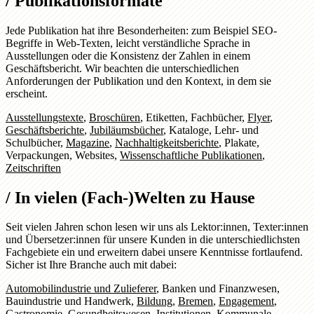
/
Publikationsformate
Jede Publikation hat ihre Besonderheiten: zum Beispiel SEO-
Begriffe in Web-Texten, leicht verständliche Sprache in
Ausstellungen oder die Konsistenz der Zahlen in einem
Geschäftsbericht. Wir beachten die unterschiedlichen
Anforderungen der Publikation und den Kontext, in dem sie
erscheint.
Ausstellungstexte
,
Broschüren
,
Etiketten
,
Fachbücher
,
Flyer
,
Geschäftsberichte
,
Jubiläumsbücher
,
Kataloge
,
Lehr- und
Schulbücher
,
Magazine
,
Nachhaltigkeitsberichte
,
Plakate
,
Verpackungen
,
Websites
,
Wissenschaftliche Publikationen
,
Zeitschriften
/
In vielen (Fach-)Welten zu Hause
Seit vielen Jahren schon lesen wir uns als Lektor:innen, Texter:innen
und Übersetzer:innen für unsere Kunden in die unterschiedlichsten
Fachgebiete ein und erweitern dabei unsere Kenntnisse fortlaufend.
Sicher ist Ihre Branche auch mit dabei:
Automobilindustrie und Zulieferer
,
Banken und Finanzwesen
,
Bauindustrie und Handwerk
,
Bildung
,
Bremen
,
Engagement
,
Gastronomie
,
Gesundheitswesen
,
Institutionen
,
Kommunale