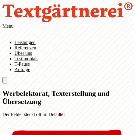
Zum Hauptinhalt springen
Zur Navigation springen
Menü
Leistungen
Referenzen
Über uns
Testimonials
T-Pause
Anfrage
Werbelektorat, Texterstellung und
Übersetzung
Der Fehler steckt oft im Detail
le
!