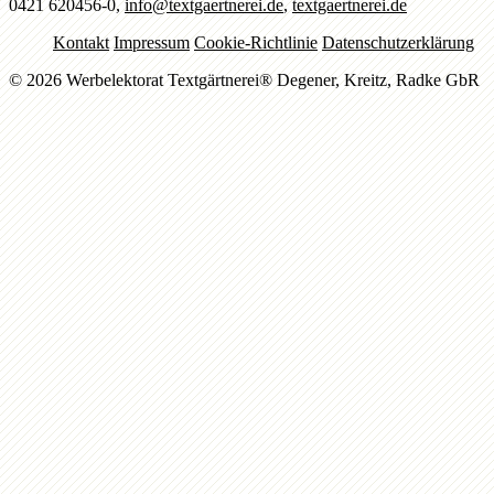
0421 620456-0,
info@textgaertnerei.de
,
textgaertnerei.de
Kontakt
Impressum
Cookie-Richtlinie
Datenschutzerklärung
© 2026 Werbelektorat Textgärtnerei® Degener, Kreitz, Radke GbR