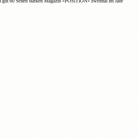
inem gut 60 Seiten starken Magazin »POSITION« zweimal im Jahr