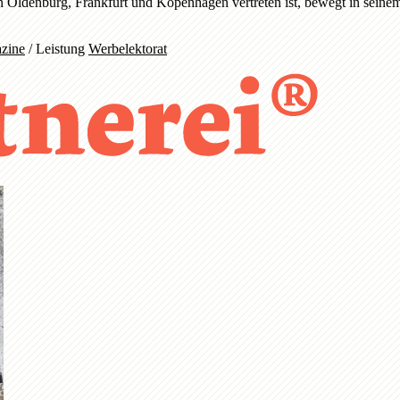
 in Oldenburg, Frankfurt und Kopenhagen vertreten ist, bewegt in se
zine
/
Leistung
Werbelektorat