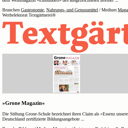
dem Weinmagazin »Einhundert« des ausgezeichneten Bremer ...
Branchen
Gastronomie
,
Nahrungs- und Genussmittel
/
Medium
Maga
Werbelektorat Textgärtnerei®
»Grone Magazin«
Die Stiftung Grone-Schule bezeichnet ihren Claim als »Essenz unser
Deutschland zertifizierte Bildungsangebote ...