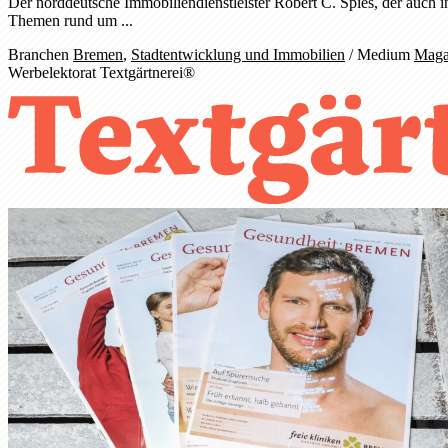
Der norddeutsche Immobiliendienstleister Robert C. Spies, der auch
Themen rund um ...
Branchen
Bremen
,
Stadtentwicklung und Immobilien
/
Medium
Maga
Werbelektorat Textgärtnerei®