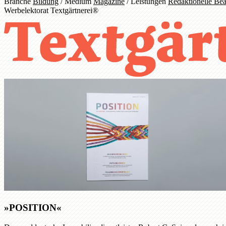
Branche
Bildung
/
Medium
Magazine
/
Leistungen
Redaktionelle Bea
Werbelektorat Textgärtnerei®
»POSITION«