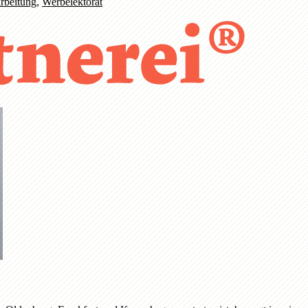
rbeitung
,
Werbelektorat