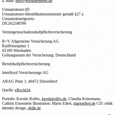
E-Mail:
info@textgaertnerei.de
Umsatzsteuer-ID
Umsatzsteuer-Identifikationsnummer gemäß §27 a
Umsatzsteuergesetz:
DE262248590
Vermögensschadenshaftpflichtversicherung
R+V Allgemeine Versicherung AG
Raiffeisenplatz 1
65189 Wiesbaden
Geltungsraum der Versicherung: Deutschland
Berufshaftpflichtversicherung
Interlloyd Versicherungs AG
ARAG Platz 1, 40472 Düsseldorf
Quelle:
eRecht24
Porträts
: Kerstin Rolfes,
kerstinrolfes.de
, Claudia Könemann,
Cathrin Eisenstein
Illustration
: Mario Ellert,
marioellert.de
CD:
oblik
identity design,
oblik.de