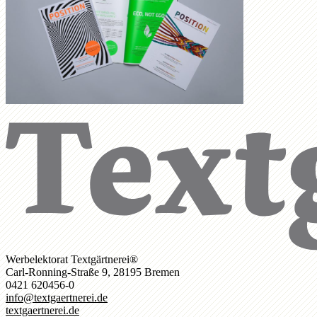
Werbelektorat Textgärtnerei®
Carl-Ronning-Straße 9, 28195 Bremen
0421 620456-0
info@textgaertnerei.de
textgaertnerei.de