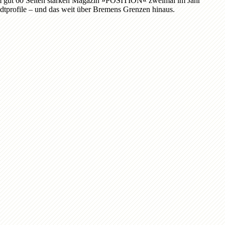
nem gut 60 Seiten starken Magazin »POSITION« zweimal im Jahr
tprofile – und das weit über Bremens Grenzen hinaus.