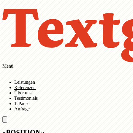
Zum Hauptinhalt springen
Zur Navigation springen
Menü
Leistungen
Referenzen
Über uns
Testimonials
T-Pause
Anfrage
»POSITION«