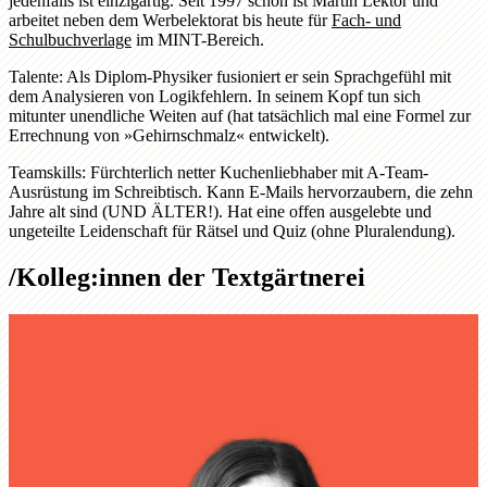
jedenfalls ist einzigartig. Seit 1997 schon ist Martin Lektor und
arbeitet neben dem Werbelektorat bis heute für
Fach- und
Schulbuchverlage
im MINT-Bereich.
Talente:
Als Diplom-Physiker fusioniert er sein Sprachgefühl mit
dem Analysieren von Logikfehlern. In seinem Kopf tun sich
mitunter unendliche Weiten auf (hat tatsächlich mal eine Formel zur
Errechnung von »Gehirnschmalz« entwickelt).
Teamskills:
Fürchterlich netter Kuchenliebhaber mit A-Team-
Ausrüstung im Schreibtisch. Kann E-Mails hervorzaubern, die zehn
Jahre alt sind (UND ÄLTER!). Hat eine offen ausgelebte und
ungeteilte Leidenschaft für Rätsel und Quiz (ohne Pluralendung).
/
Kolleg:innen der Textgärtnerei