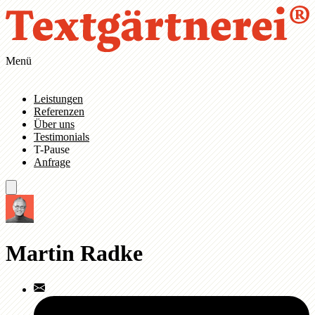
Zum Hauptinhalt springen
Zur Navigation springen
Menü
Leistungen
Referenzen
Über uns
Testimonials
T-Pause
Anfrage
Martin Radke