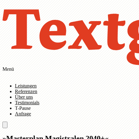
Zum Hauptinhalt springen
Zur Navigation springen
Menü
Leistungen
Referenzen
Über uns
Testimonials
T-Pause
Anfrage
»Masterplan Magistralen 2040+«