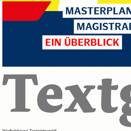
Werbelektorat Textgärtnerei®