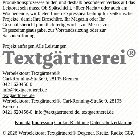
Produktionsprozesses bilden und deshalb besonderer Verlass auf das
Lektorat sein muss. Ob Spätschicht, »über Nacht« oder auch am
Wochenende, wir bieten Ihnen Expressbearbeitung für zeitkritische
Projekte, damit Ihre Broschüre, Ihr Magazin oder Ihr
Geschäftsbericht pünktlich fertig wird – zur Messe, zur
Tageszeitungsausgabe, zur Vorstandssitzung oder zur
Saisoneröffnung.
Projekt anfragen
Alle Leistungen
Werbelektorat Textgärtnerei®
Carl-Ronning-Straße 9, 28195 Bremen
0421 620456-0
info@textgaertnerei.de
textgaertnerei.de
Werbelektorat Textgärtnerei®, Carl-Ronning-Straße 9, 28195
Bremen
0421 620456-0,
info@textgaertnerei.de
,
textgaertnerei.de
Kontakt
Impressum
Cookie-Richtlinie
Datenschutzerklärung
© 2026 Werbelektorat Textgärtnerei® Degener, Kreitz, Radke GbR