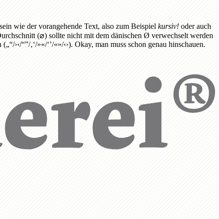
t sein wie der vorangehende Text, also zum Beispiel
kursiv!
oder auch
Durchschnitt (⌀) sollte nicht mit dem dänischen Ø verwechselt werden
 („“/›‹/“”/‚‘/»«/‘’/«»/‹›). Okay, man muss schon genau hinschauen.