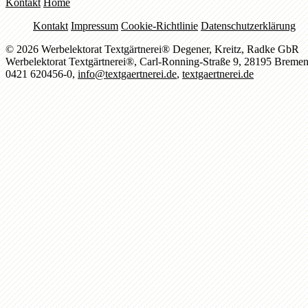
Kontakt
Home
Kontakt
Impressum
Cookie-Richtlinie
Datenschutzerklärung
© 2026 Werbelektorat Textgärtnerei® Degener, Kreitz, Radke GbR
Werbelektorat Textgärtnerei®, Carl-Ronning-Straße 9, 28195 Breme
0421 620456-0,
info@textgaertnerei.de
,
textgaertnerei.de