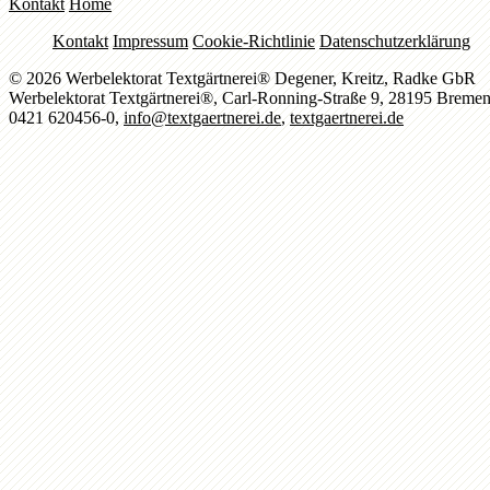
Kontakt
Home
Kontakt
Impressum
Cookie-Richtlinie
Datenschutzerklärung
© 2026 Werbelektorat Textgärtnerei® Degener, Kreitz, Radke GbR
Werbelektorat Textgärtnerei®, Carl-Ronning-Straße 9, 28195 Breme
0421 620456-0,
info@textgaertnerei.de
,
textgaertnerei.de