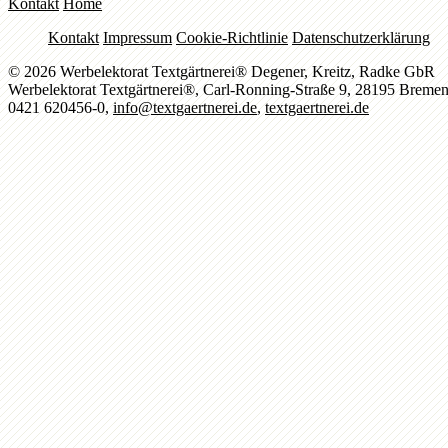
Kontakt
Home
Kontakt
Impressum
Cookie-Richtlinie
Datenschutzerklärung
© 2026 Werbelektorat Textgärtnerei® Degener, Kreitz, Radke GbR
Werbelektorat Textgärtnerei®, Carl-Ronning-Straße 9, 28195 Breme
0421 620456-0,
info@textgaertnerei.de
,
textgaertnerei.de