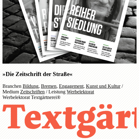
»Die Zeitschrift der Straße«
Branchen
Bildung
,
Bremen
,
Engagement
,
Kunst und Kultur
/
Medium
Zeitschriften
/
Leistung
Werbelektorat
Werbelektorat Textgärtnerei®