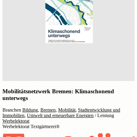
Mobilitätsnetzwerk Bremen: Klimaschonend
unterwegs
Branchen
Bildung
,
Bremen
,
Mobilität
,
Stadtentwicklung und
Immobilien
,
Umwelt und erneuerbare Energien
/
Leistung
Werbelektorat
Werbelektorat Textgärtnerei®