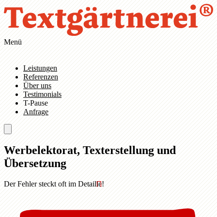
Zum Hauptinhalt springen
Zur Navigation springen
Menü
Leistungen
Referenzen
Über uns
Testimonials
T-Pause
Anfrage
Werbelektorat, Texterstellung und
Übersetzung
Der Fehler steckt oft im Detail
le
!